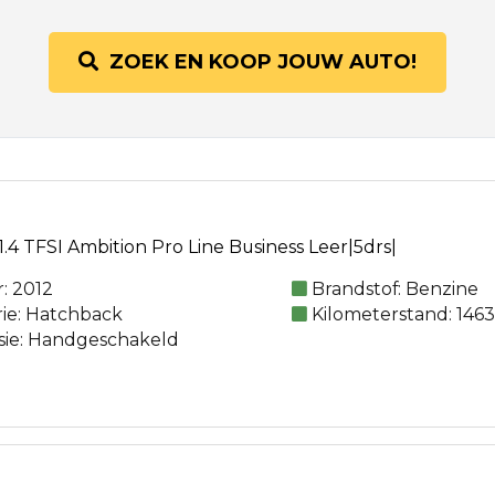
ZOEK EN KOOP JOUW AUTO!
.4 TFSI Ambition Pro Line Business Leer|5drs|
: 2012
Brandstof: Benzine
rie: Hatchback
Kilometerstand: 146
sie: Handgeschakeld