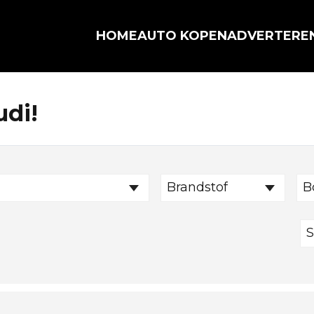
HOME
AUTO KOPEN
ADVERTERE
udi!
Brandstof
B
S