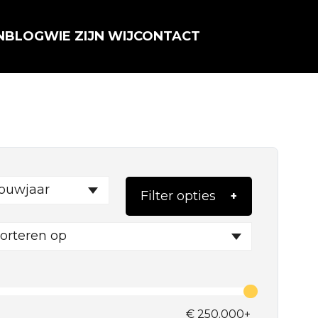
N
BLOG
WIE ZIJN WIJ
CONTACT
ouwjaar
Filter opties
orteren op
€
250.000+