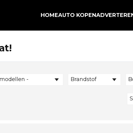
HOME
AUTO KOPEN
ADVERTERE
at!
 modellen -
Brandstof
B
S