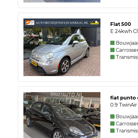
Fiat 500
E 24kwh Cl
Bouwjaar
Carrosse
Transmis
fiat punto
0.9 TwinAir
Bouwjaar
Carrosse
Transmis