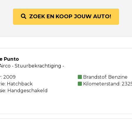
ZOEK EN KOOP JOUW AUTO!
de Punto
- Airco - Stuurbekrachtiging -
: 2009
Brandstof: Benzine
rie: Hatchback
Kilometerstand: 232
sie: Handgeschakeld