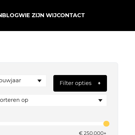
N
BLOG
WIE ZIJN WIJ
CONTACT
ouwjaar
Filter opties
orteren op
€
250.000+